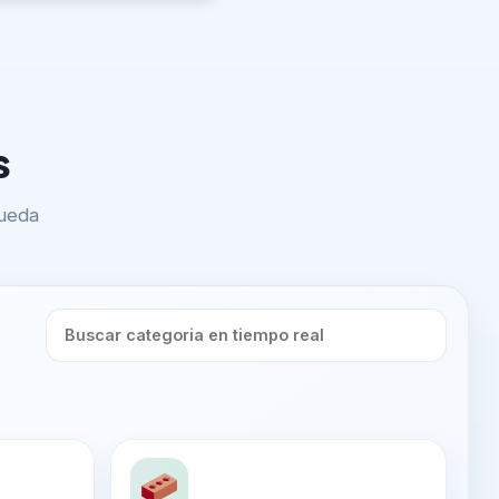
s
queda