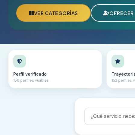
VER CATEGORÍAS
OFRECER 
Perfil verificado
Trayectori
156 perfiles visibles
152 perfiles v