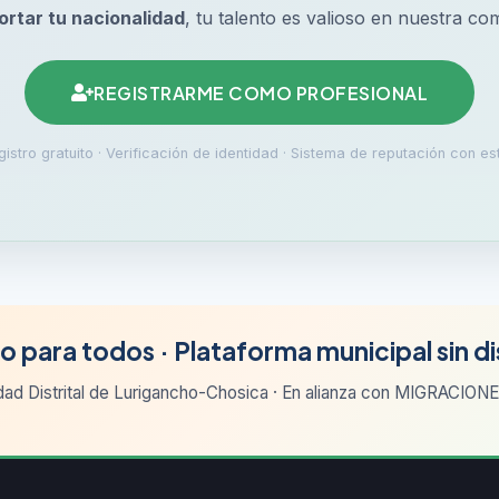
ortar tu nacionalidad
, tu talento es valioso en nuestra co
REGISTRARME COMO PROFESIONAL
istro gratuito · Verificación de identidad · Sistema de reputación con est
o para todos · Plataforma municipal sin d
dad Distrital de Lurigancho-Chosica · En alianza con MIGRACIO