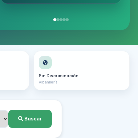
★
★
★
★
★
★
★
★
★
★
★
★
★
☆
☆
Sin Discriminación
Albañilería
Buscar