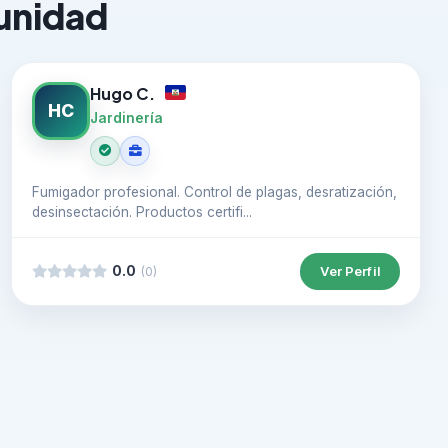
munidad
Hugo C.
HC
Jardinería
Fumigador profesional. Control de plagas, desratización,
desinsectación. Productos certifi...
0.0
Ver Perfil
(0)