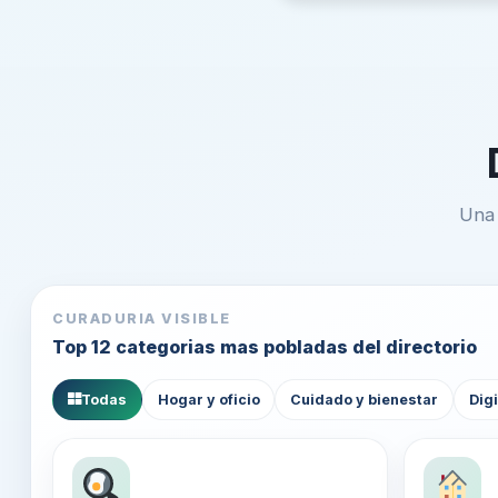
Una 
CURADURIA VISIBLE
Top 12 categorias mas pobladas del directorio
Todas
Hogar y oficio
Cuidado y bienestar
Digi