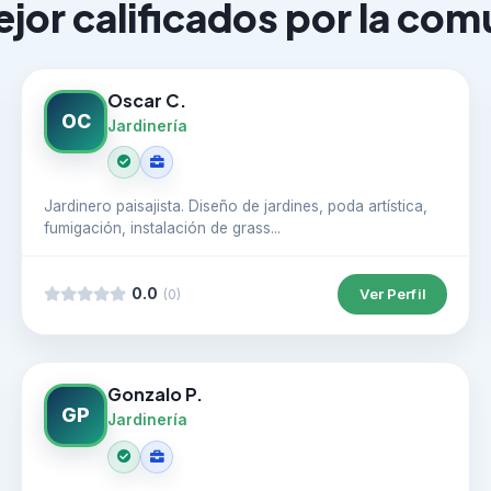
jor calificados por la co
Oscar C.
OC
Jardinería
Jardinero paisajista. Diseño de jardines, poda artística,
fumigación, instalación de grass...
0.0
Ver Perfil
(0)
Gonzalo P.
GP
Jardinería