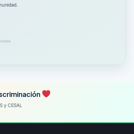
munidad.
rellas
iscriminación
NES y CESAL