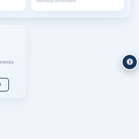
demanda observable.
ueremos
O