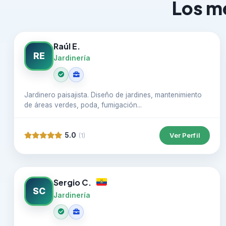
Los me
Raúl E.
RE
Jardinería
Jardinero paisajista. Diseño de jardines, mantenimiento
de áreas verdes, poda, fumigación...
5.0
Ver Perfil
(1)
Sergio C.
SC
Jardinería