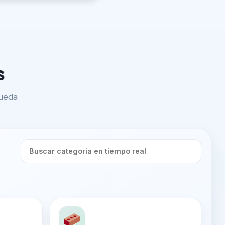
s
queda