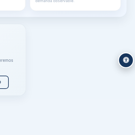
demanda observable.
ueremos
O