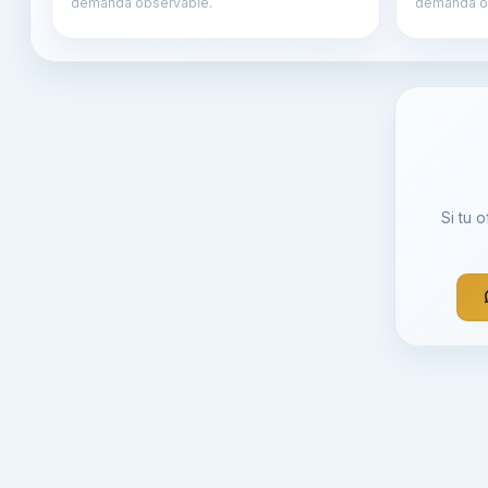
demanda observable.
demanda o
Si tu 