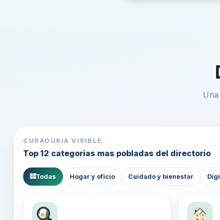
Una 
CURADURIA VISIBLE
Top 12 categorias mas pobladas del directorio
Todas
Hogar y oficio
Cuidado y bienestar
Digi