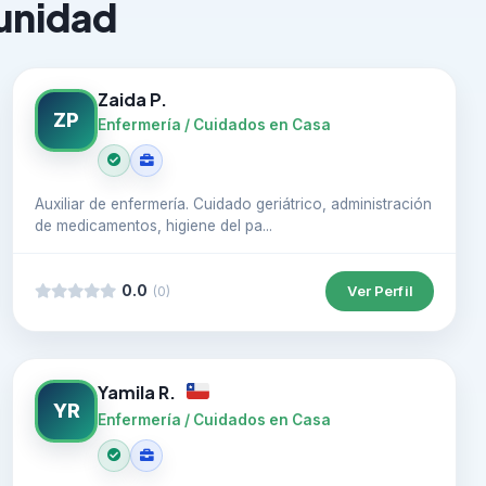
munidad
Zaida P.
ZP
Enfermería / Cuidados en Casa
Auxiliar de enfermería. Cuidado geriátrico, administración
de medicamentos, higiene del pa...
0.0
Ver Perfil
(0)
Yamila R.
YR
Enfermería / Cuidados en Casa