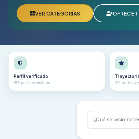
VER CATEGORÍAS
OFRECER 
Perfil verificado
Trayectori
156 perfiles visibles
152 perfiles v