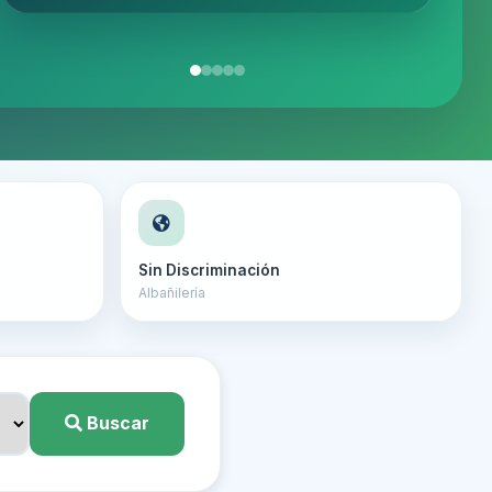
★
★
★
★
★
★
★
★
★
★
★
★
★
☆
☆
Sin Discriminación
Albañilería
Buscar