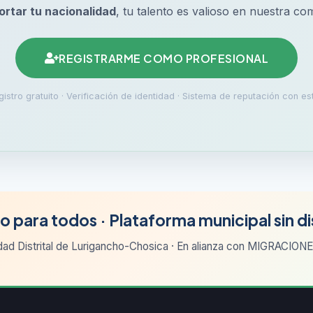
ortar tu nacionalidad
, tu talento es valioso en nuestra co
REGISTRARME COMO PROFESIONAL
istro gratuito · Verificación de identidad · Sistema de reputación con est
o para todos · Plataforma municipal sin d
dad Distrital de Lurigancho-Chosica · En alianza con MIGRACIO