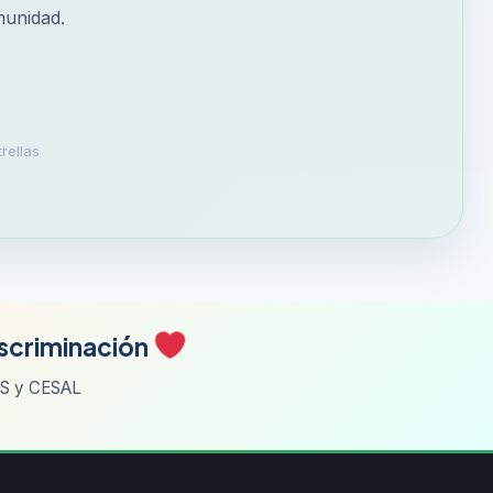
munidad.
rellas
iscriminación
NES y CESAL