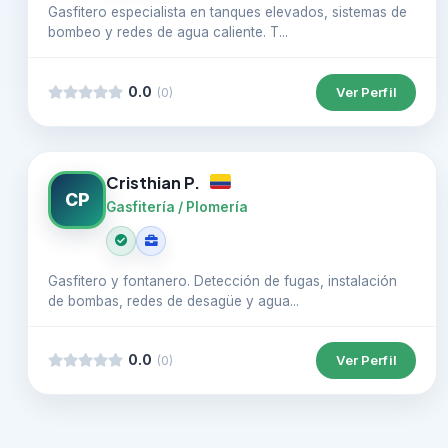
Gasfitero especialista en tanques elevados, sistemas de
bombeo y redes de agua caliente. T...
0.0
Ver Perfil
(0)
Cristhian P.
CP
Gasfitería / Plomería
Gasfitero y fontanero. Detección de fugas, instalación
de bombas, redes de desagüe y agua...
0.0
Ver Perfil
(0)