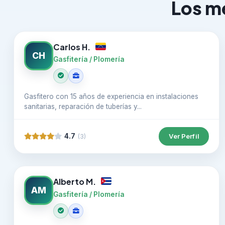
Los me
Carlos H.
CH
Gasfitería / Plomería
Gasfitero con 15 años de experiencia en instalaciones
sanitarias, reparación de tuberías y...
4.7
Ver Perfil
(3)
Alberto M.
AM
Gasfitería / Plomería