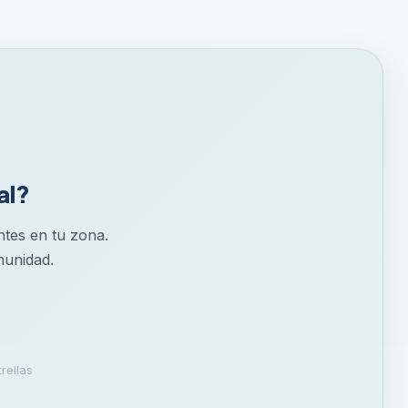
al?
entes en tu zona.
munidad.
rellas