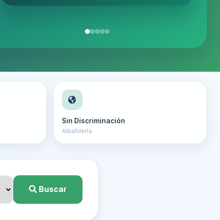
★
★
★
★
★
★
★
★
★
★
★
★
★
★
★
★
★
★
☆
☆
Sin Discriminación
Albañilería
Buscar