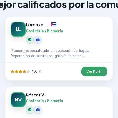
jor calificados por la co
Lorenzo L.
LL
Gasfitería / Plomería
Plomero especializado en detección de fugas.
Reparación de sanitarios, grifería, instalaci...
4.0
Ver Perfil
(1)
Néstor V.
NV
Gasfitería / Plomería