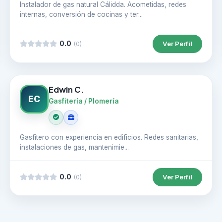
Instalador de gas natural Cálidda. Acometidas, redes
internas, conversión de cocinas y ter...
0.0
Ver Perfil
(0)
Edwin C.
EC
Gasfitería / Plomería
Gasfitero con experiencia en edificios. Redes sanitarias,
instalaciones de gas, mantenimie...
0.0
Ver Perfil
(0)