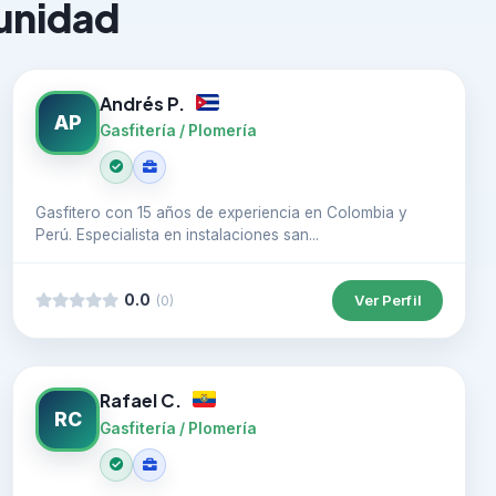
munidad
Andrés P.
AP
Gasfitería / Plomería
Gasfitero con 15 años de experiencia en Colombia y
Perú. Especialista en instalaciones san...
0.0
Ver Perfil
(0)
Rafael C.
RC
Gasfitería / Plomería