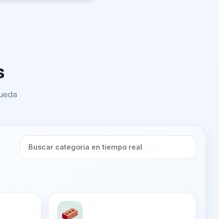
s
queda