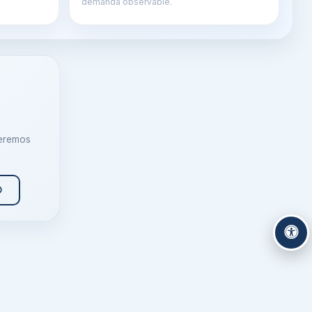
demanda observable.
ueremos
O