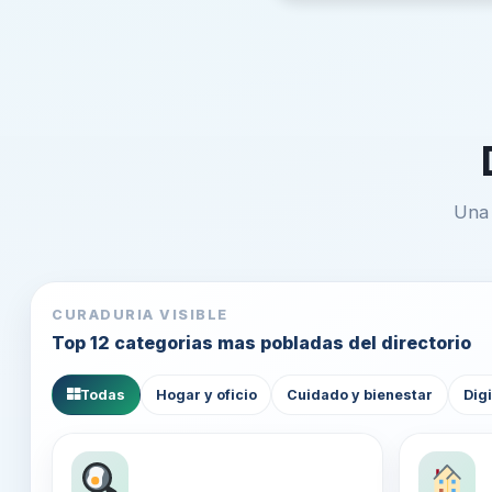
Una 
CURADURIA VISIBLE
Top 12 categorias mas pobladas del directorio
Todas
Hogar y oficio
Cuidado y bienestar
Digi