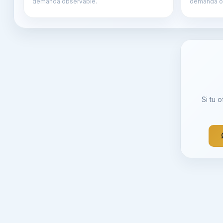
demanda observable.
demanda o
Si tu 