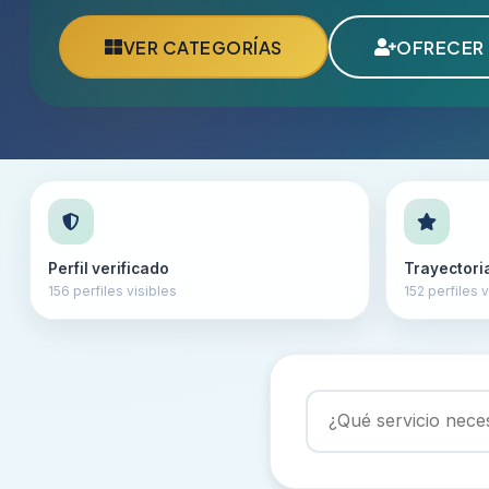
VER CATEGORÍAS
OFRECER 
Perfil verificado
Trayectori
156 perfiles visibles
152 perfiles v