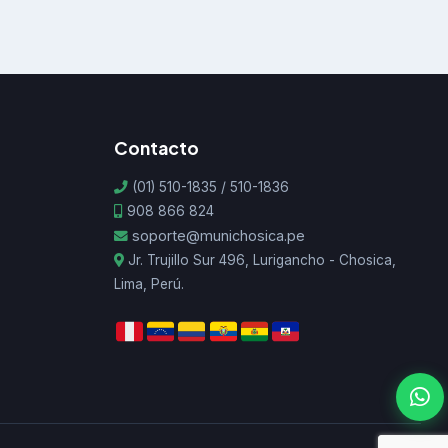
Contacto
(01) 510-1835 / 510-1836
908 866 824
soporte@munichosica.pe
Jr. Trujillo Sur 496, Lurigancho - Chosica,
Lima, Perú.