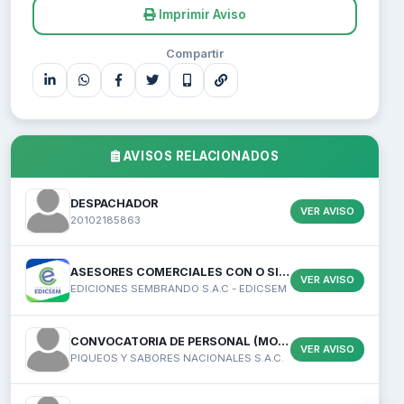
Imprimir Aviso
Compartir
AVISOS RELACIONADOS
DESPACHADOR
VER AVISO
20102185863
ASESORES COMERCIALES CON O SIN EXPERIENC...
VER AVISO
EDICIONES SEMBRANDO S.A.C - EDICSEM
CONVOCATORIA DE PERSONAL (MOZOS, AZAFATA...
VER AVISO
PIQUEOS Y SABORES NACIONALES S.A.C.