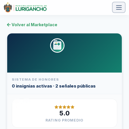
Volver al Marketplace
Carmen Valenzuela
SISTEMA DE HONORES
0 insignias activas · 2 señales públicas
Masajes / Terapias
Nivel 2
5.0
Chosica, Chaclacayo, Ñaña
Flexible
RATING PROMEDIO
Desde May 2025