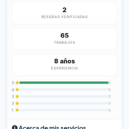
2
RESEÑAS VERIFICADAS
65
TRABAJOS
8 años
EXPERIENCIA
5
2
4
0
3
0
2
0
1
0
Acerca de mis servicios