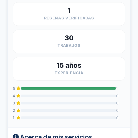
1
RESEÑAS VERIFICADAS
30
TRABAJOS
15 años
EXPERIENCIA
5
1
4
0
3
0
2
0
1
0
Acerca de mis servicios