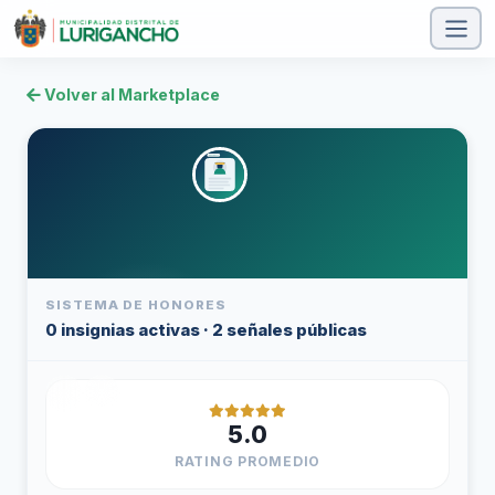
Volver al Marketplace
Leonardo Gil
SISTEMA DE HONORES
0 insignias activas · 2 señales públicas
Albañilería
Construcción / Acabados
Nivel 1
5.0
Chaclacayo, Santa Eulalia
Inmediata
RATING PROMEDIO
Desde Dec 2025