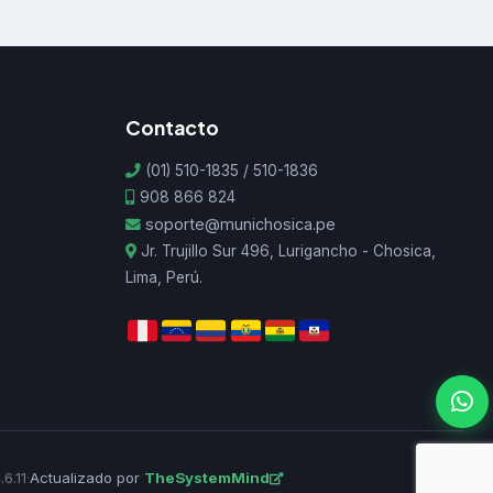
Contacto
(01) 510-1835 / 510-1836
908 866 824
soporte@munichosica.pe
Jr. Trujillo Sur 496, Lurigancho - Chosica,
Lima, Perú.
.6.11
·
Actualizado por
TheSystemMind