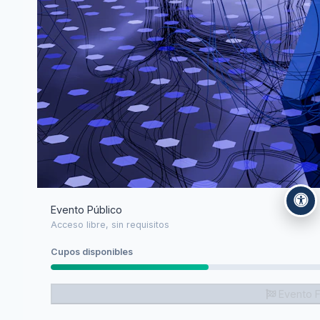
Evento Público
Acceso libre, sin requisitos
Cupos disponibles
Evento F