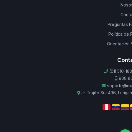
Nosot
Conta
Preguntas F
Política de 
Orientación 
Cont
(01) 510-183
908 8
soporte@mu
Jr. Trujillo Sur 496, Lurig