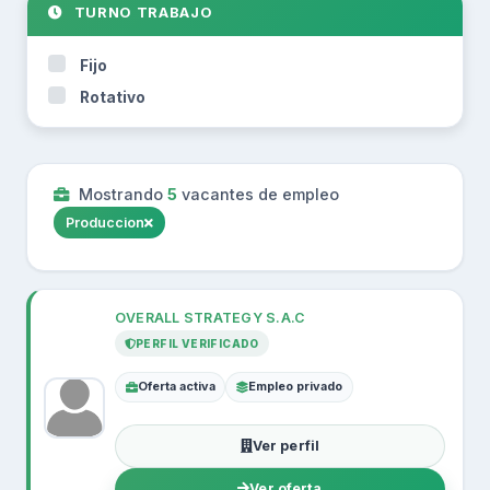
TURNO TRABAJO
LORETO
MADRE DE DIOS
Fijo
MOQUEGUA
Rotativo
PASCO
PIURA
PUNO
Mostrando
5
vacantes de empleo
SAN MARTIN
Produccion
TACNA
TUMBES
UCAYALI
OVERALL STRATEGY S.A.C
PERFIL VERIFICADO
Oferta activa
Empleo privado
Ver perfil
Ver oferta