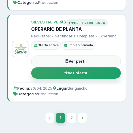
Categoría:
Produccion
SILVESTRE PERÃŠ
PERFIL VERIFICADO
OPERARIO DE PLANTA
Requisitos: - Secundaria Completa - Experiencia en plantas de Produccion.
Oferta activa
Empleo privado
Ver perfil
Ver oferta
Fecha:
30/04/2025
Lugar:
lurigancho
Categoría:
Produccion
‹
1
2
›