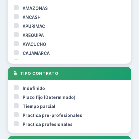
AMAZONAS
ANCASH
APURIMAC
AREQUIPA
AYACUCHO
CAJAMARCA
CALLAO
CUSCO
TIPO CONTRATO
HUANCAVELICA
Indefinido
HUANUCO
Plazo fijo (Determinado)
ICA
Tiempo parcial
JUNIN
Practica pre-profesionales
LA LIBERTAD
Practica profesionales
LAMBAYEQUE
LIMA